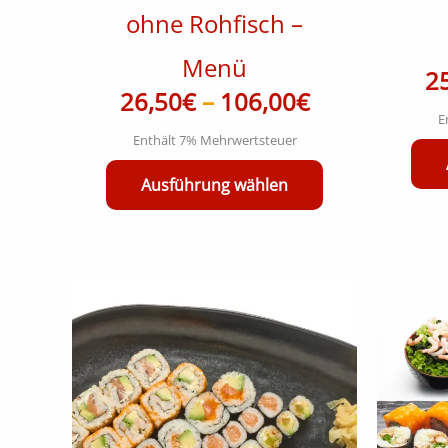
ohne Rohfisch –
werden
Menü
2
26,50
€
–
106,00
€
E
Enthält 7% Mehrwertsteuer
Ausführung wählen
Preisspanne:
Dieses
20,50€
Produkt
bis
weist
mehrere
82,00€
Varianten
auf.