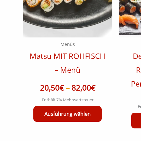
Die
Optionen
können
auf
der
Menüs
Produktseite
Matsu MIT ROHFISCH
De
gewählt
– Menü
R
werden
Pe
20,50
€
–
82,00
€
Enthält 7% Mehrwertsteuer
E
Ausführung wählen