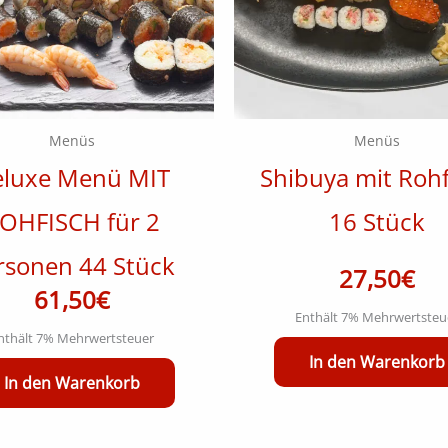
Menüs
Menüs
luxe Menü MIT
Shibuya mit Rohf
OHFISCH für 2
16 Stück
rsonen 44 Stück
27,50
€
61,50
€
Enthält 7% Mehrwertsteu
nthält 7% Mehrwertsteuer
In den Warenkorb
In den Warenkorb