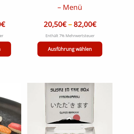
– Menü
werden
werden
0
€
20,50
€
–
82,00
€
er
Enthält 7% Mehrwertsteuer
n
Ausführung wählen