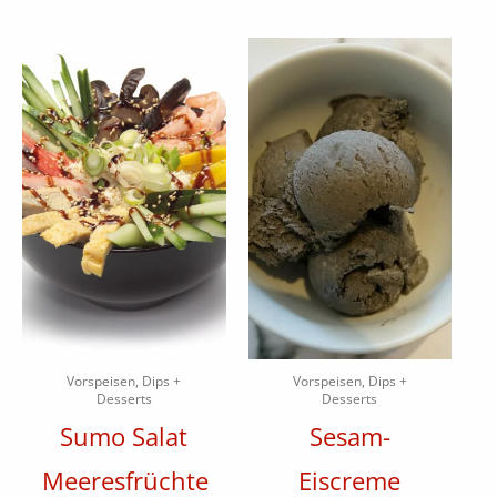
Vorspeisen, Dips +
Vorspeisen, Dips +
Desserts
Desserts
Sumo Salat
Sesam-
Meeresfrüchte
Eiscreme