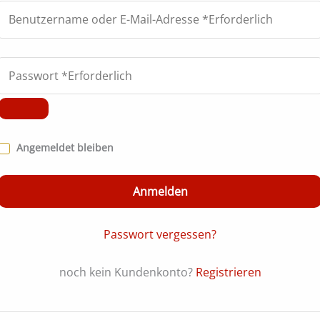
A
Angemeldet bleiben
t
Anmelden
e
r
Passwort vergessen?
n
a
noch kein Kundenkonto?
Registrieren
t